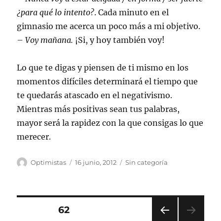
¿para qué lo intento?
. Cada minuto en el
gimnasio me acerca un poco más a mi objetivo.
–
Voy mañana.
¡Si, y hoy también voy!
Lo que te digas y piensen de ti mismo en los
momentos difíciles determinará el tiempo que
te quedarás atascado en el negativismo.
Mientras más positivas sean tus palabras,
mayor será la rapidez con la que consigas lo que
merecer.
Autor
Publicado
Categorías
Optimistas
16 junio, 2012
Sin categoría
el
Navegación
PÁGINA
62