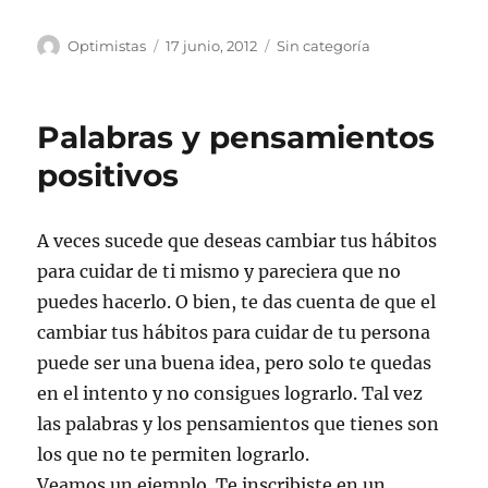
Autor
Publicado
Categorías
Optimistas
17 junio, 2012
Sin categoría
el
Palabras y pensamientos
positivos
A veces sucede que deseas cambiar tus hábitos
para cuidar de ti mismo y pareciera que no
puedes hacerlo. O bien, te das cuenta de que el
cambiar tus hábitos para cuidar de tu persona
puede ser una buena idea, pero solo te quedas
en el intento y no consigues lograrlo. Tal vez
las palabras y los pensamientos que tienes son
los que no te permiten lograrlo.
Veamos un ejemplo. Te inscribiste en un