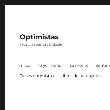
Optimistas
Saca una sonrisa y p'alante
Inicio
Tu yo interior
La mente
Sentim
Frases optimistas
Libros de autoayuda