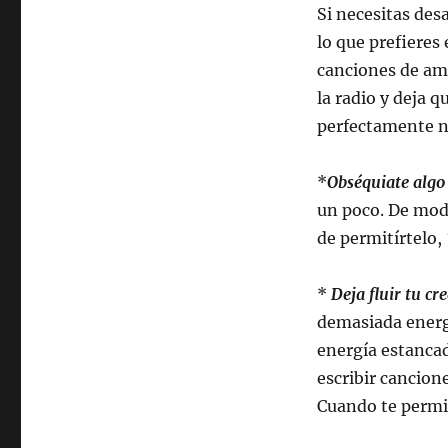
Si necesitas des
lo que prefieres
canciones de amo
la radio y deja 
perfectamente n
*
Obséquiate algo
un poco. De modo
de permitírtelo,
*
Deja fluir tu cr
demasiada energí
energía estancad
escribir cancio
Cuando te permit