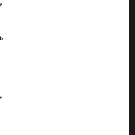
e
is
e