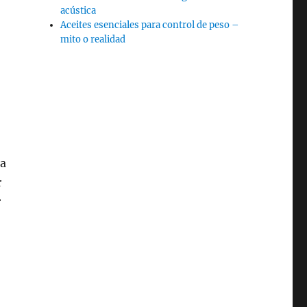
acústica
Aceites esenciales para control de peso –
mito o realidad
,
 a
r
r