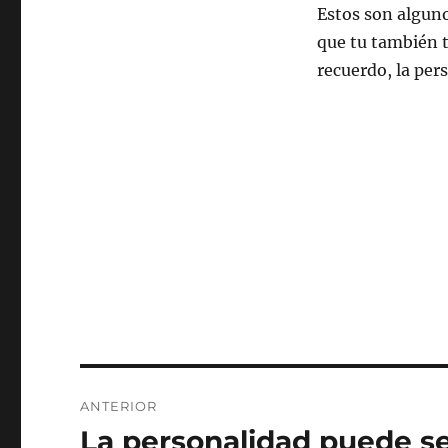
Estos son algun
que tu también t
recuerdo, la per
Navegación
ANTERIOR
de
La personalidad puede s
Entrada