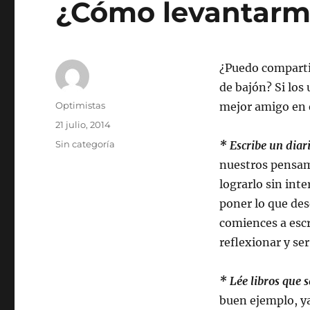
¿Cómo levantarm
¿Puedo compartir
de bajón? Si los
Autor
Optimistas
mejor amigo en 
Publicado
21 julio, 2014
el
Categorías
Sin categoría
* Escribe un diari
nuestros pensam
lograrlo sin int
poner lo que des
comiences a escr
reflexionar y se
* Lée libros que s
buen ejemplo, ya