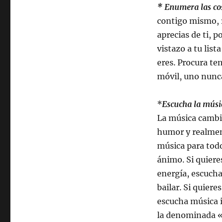
* Enumera las cos
contigo mismo, r
aprecias de ti, p
vistazo a tu lis
eres. Procura ten
móvil, uno nunca
*
Escucha la músi
La música cambi
humor y realmen
música para todo
ánimo. Si quiere
energía, escuch
bailar. Si quieres
escucha música 
la denominada «