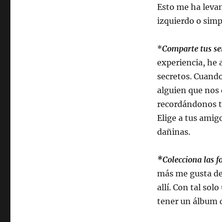
Esto me ha levan
izquierdo o simp
*
Comparte tus se
experiencia, he
secretos. Cuand
alguien que nos
recordándonos t
Elige a tus amig
dañinas.
*Colecciona las f
más me gusta de
allí. Con tal sol
tener un álbum d