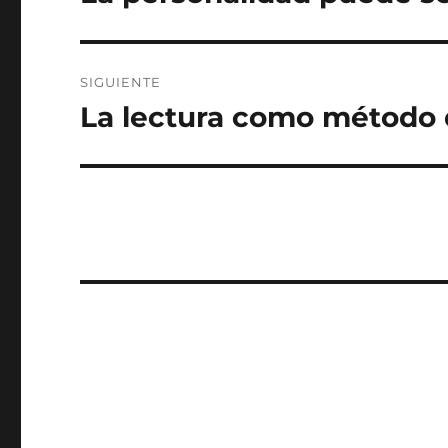
anterior:
entradas
SIGUIENTE
La lectura como método 
Entrada
siguiente: