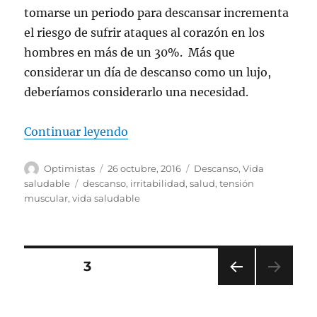
tomarse un periodo para descansar incrementa
el riesgo de sufrir ataques al corazón en los
hombres en más de un 30%. Más que
considerar un día de descanso como un lujo,
deberíamos considerarlo una necesidad.
«Porque es importante descansa
Continuar leyendo
Autor
Publicado
Categorías
Optimistas
26 octubre, 2016
Descanso
,
Vida
el
Etiquetas
saludable
descanso
,
irritabilidad
,
salud
,
tensión
muscular
,
vida saludable
Navegación
PÁGINA
3
PÁGI
de
NA