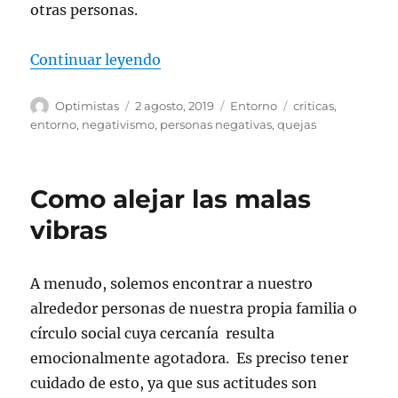
otras personas.
«Un mundo sin quejas»
Continuar leyendo
Autor
Publicado
Categorías
Etiquetas
Optimistas
2 agosto, 2019
Entorno
criticas
,
el
entorno
,
negativismo
,
personas negativas
,
quejas
Como alejar las malas
vibras
A menudo, solemos encontrar a nuestro
alrededor personas de nuestra propia familia o
círculo social cuya cercanía resulta
emocionalmente agotadora. Es preciso tener
cuidado de esto, ya que sus actitudes son