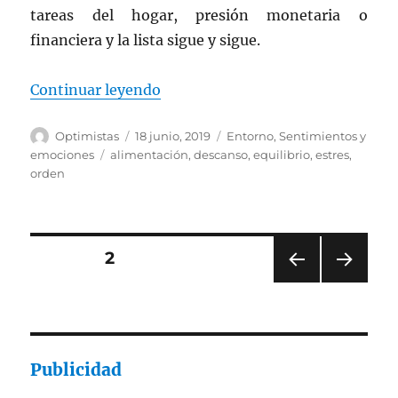
tareas del hogar, presión monetaria o
financiera y la lista sigue y sigue.
«Como controlar el estrés»
Continuar leyendo
Autor
Publicado
Categorías
Optimistas
18 junio, 2019
Entorno
,
Sentimientos y
el
Etiquetas
emociones
alimentación
,
descanso
,
equilibrio
,
estres
,
orden
Navegación
PÁGINA
2
PÁGI
PRÓ
de
NA
XIMA
ANT
PÁGI
entradas
ERIO
NA
R
Publicidad