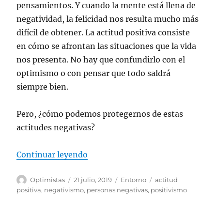
pensamientos. Y cuando la mente está llena de
negatividad, la felicidad nos resulta mucho más
difícil de obtener. La actitud positiva consiste
en cómo se afrontan las situaciones que la vida
nos presenta. No hay que confundirlo con el
optimismo o con pensar que todo saldrá
siempre bien.
Pero, ¿cómo podemos protegernos de estas
actitudes negativas?
«Como alejar las malas vibras»
Continuar leyendo
Autor
Publicado
Categorías
Etiquetas
Optimistas
21 julio, 2019
Entorno
actitud
el
positiva
,
negativismo
,
personas negativas
,
positivismo