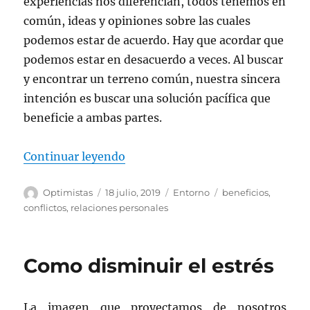
experiencias nos diferencian, todos tenemos en
común, ideas y opiniones sobre las cuales
podemos estar de acuerdo. Hay que acordar que
podemos estar en desacuerdo a veces. Al buscar
y encontrar un terreno común, nuestra sincera
intención es buscar una solución pacífica que
beneficie a ambas partes.
«Resolución de conflictos»
Continuar leyendo
Autor
Publicado
Categorías
Etiquetas
Optimistas
18 julio, 2019
Entorno
beneficios
,
el
conflictos
,
relaciones personales
Como disminuir el estrés
La imagen que proyectamos de nosotros