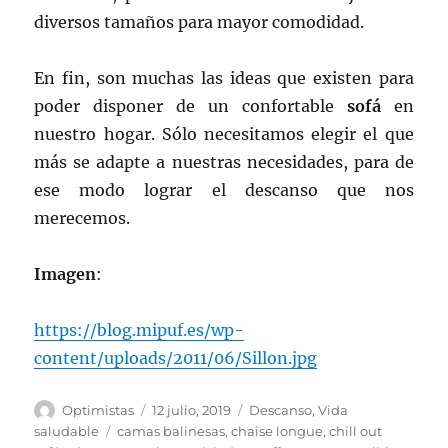
diversos tamaños para mayor comodidad.
En fin, son muchas las ideas que existen para
poder disponer de un confortable
sofá
en
nuestro hogar. Sólo necesitamos elegir el que
más se adapte a nuestras necesidades, para de
ese modo lograr el descanso que nos
merecemos.
Imagen
:
https://blog.mipuf.es/wp-
content/uploads/2011/06/Sillon.jpg
Autor
Publicado
Categorías
Optimistas
12 julio, 2019
Descanso
,
Vida
el
Etiquetas
saludable
camas balinesas
,
chaise longue
,
chill out