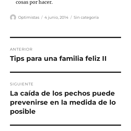
cosas por hacer.
Autor
Publicado
Categorías
Optimistas
4 junio, 2014
Sin categoría
el
Navegación
ANTERIOR
de
Tips para una familia feliz II
Entrada
anterior:
entradas
SIGUIENTE
La caída de los pechos puede
Entrada
siguiente:
prevenirse en la medida de lo
posible