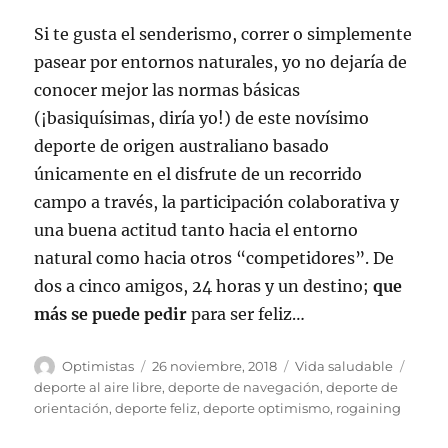
Si te gusta el senderismo, correr o simplemente
pasear por entornos naturales, yo no dejaría de
conocer mejor las normas básicas
(¡basiquísimas, diría yo!) de este novísimo
deporte de origen australiano basado
únicamente en el disfrute de un recorrido
campo a través, la participación colaborativa y
una buena actitud tanto hacia el entorno
natural como hacia otros “competidores”. De
dos a cinco amigos, 24 horas y un destino;
que
más se puede pedir
para ser feliz…
Autor
Publicado
Categorías
Etiqu
Optimistas
26 noviembre, 2018
Vida saludable
el
deporte al aire libre
,
deporte de navegación
,
deporte de
orientación
,
deporte feliz
,
deporte optimismo
,
rogaining