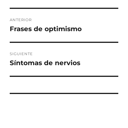
Navegación
ANTERIOR
de
Frases de optimismo
Entrada
anterior:
entradas
SIGUIENTE
Síntomas de nervios
Entrada
siguiente: