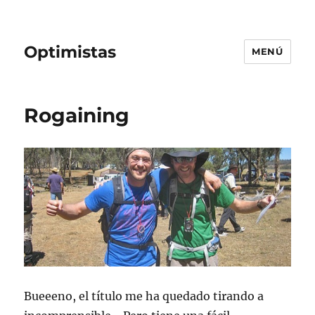
Optimistas
MENÚ
Rogaining
Bueeeno, el título me ha quedado tirando a