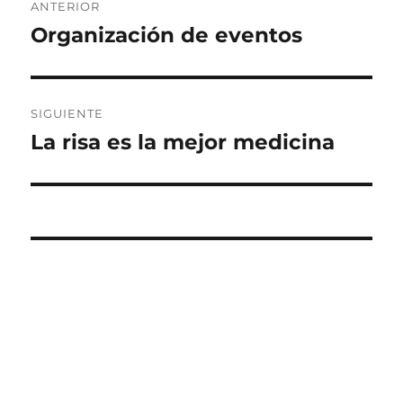
ANTERIOR
de
Organización de eventos
Entrada
anterior:
entradas
SIGUIENTE
La risa es la mejor medicina
Entrada
siguiente: