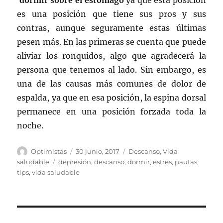
dormir sobre el estómago
ya que esta posición
es una posición que tiene sus pros y sus
contras, aunque seguramente estas últimas
pesen más. En las primeras se cuenta que puede
aliviar los ronquidos, algo que agradecerá la
persona que tenemos al lado. Sin embargo, es
una de las causas más comunes de dolor de
espalda, ya que en esa posición, la espina dorsal
permanece en una posición forzada toda la
noche.
Autor
Publicado
Categorías
Optimistas
30 junio, 2017
Descanso
,
Vida
el
Etiquetas
saludable
depresión
,
descanso
,
dormir
,
estres
,
pautas
,
tips
,
vida saludable
Navegación